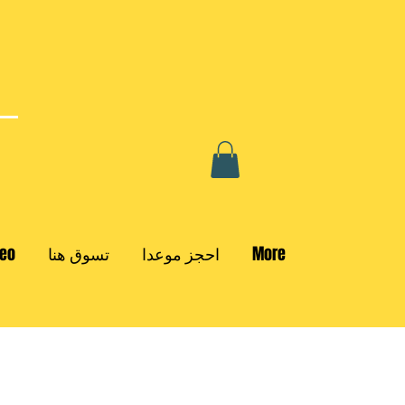
More
احجز موعدا
تسوق هنا
deo